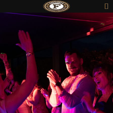
FACTORY 4 – FITNESS CLUB
AND MORE
Événements
à venir
Chez Factory4, nous croyons à l’importance
de construire une communauté solide tout en