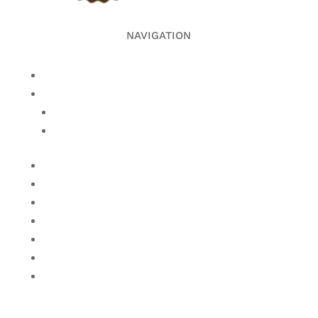
NAVIGATION
Accueil
Cours collectifs
Planning des cours collectifs
Reformer Pilates
HYROX
Coaching
Wellness
Événements
Tarifs
Actualités
Contact